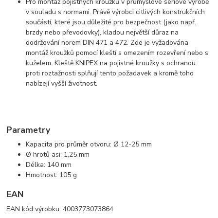
Pro montáž pojistných kroužků v průmyslové sériové výrobě
v souladu s normami. Právě výrobci citlivých konstrukčních
součástí, které jsou důležité pro bezpečnost (jako např.
brzdy nebo převodovky), kladou největší důraz na
dodržování norem DIN 471 a 472. Zde je vyžadována
montáž kroužků pomocí kleští s omezením rozevření nebo s
kuželem. Kleště KNIPEX na pojistné kroužky s ochranou
proti roztažnosti splňují tento požadavek a kromě toho
nabízejí vyšší životnost.
Parametry
Kapacita pro průměr otvoru: Ø 12-25 mm
Ø hrotů asi: 1,25 mm
Délka: 140 mm
Hmotnost: 105 g
EAN
EAN kód výrobku: 4003773073864