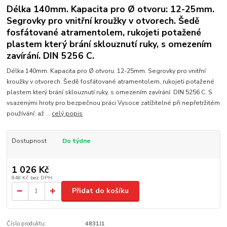
Délka 140mm. Kapacita pro Ø otvoru: 12-25mm.
Segrovky pro vnitřní kroužky v otvorech. Šedě
fosfátované atramentolem, rukojeti potažené
plastem který brání sklouznutí ruky, s omezením
zavírání. DIN 5256 C.
Délka 140mm. Kapacita pro Ø otvoru: 12-25mm. Segrovky pro vnitřní
kroužky v otvorech. Šedě fosfátované atramentolem, rukojeti potažené
plastem který brání sklouznutí ruky, s omezením zavírání. DIN 5256 C. S
vsazenými hroty pro bezpečnou práci Vysoce zatížitelné při nepřetržitém
používání: až ...
celý popis
Dostupnost
Do týdne
1 026 Kč
848 Kč
bez DPH
Přidat do košíku
Číslo produktu:
4831J1