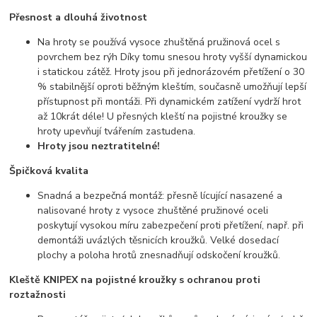
Přesnost a dlouhá životnost
Na hroty se používá vysoce zhuštěná pružinová ocel s
povrchem bez rýh Díky tomu snesou hroty vyšší dynamickou
i statickou zátěž. Hroty jsou při jednorázovém přetížení o 30
% stabilnější oproti běžným kleštím, současně umožňují lepší
přístupnost při montáži. Při dynamickém zatížení vydrží hrot
až 10krát déle! U přesných kleští na pojistné kroužky se
hroty upevňují tvářením zastudena.
Hroty jsou neztratitelné!
Špičková kvalita
Snadná a bezpečná montáž: přesně lícující nasazené a
nalisované hroty z vysoce zhuštěné pružinové oceli
poskytují vysokou míru zabezpečení proti přetížení, např. při
demontáži uvázlých těsnicích kroužků. Velké dosedací
plochy a poloha hrotů znesnadňují odskočení kroužků.
Kleště KNIPEX na pojistné kroužky s ochranou proti
roztažnosti