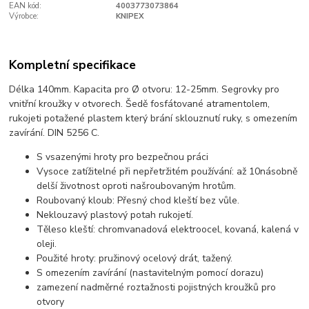
EAN kód:
4003773073864
Výrobce:
KNIPEX
Kompletní specifikace
Délka 140mm. Kapacita pro Ø otvoru: 12-25mm. Segrovky pro
vnitřní kroužky v otvorech. Šedě fosfátované atramentolem,
rukojeti potažené plastem který brání sklouznutí ruky, s omezením
zavírání. DIN 5256 C.
S vsazenými hroty pro bezpečnou práci
Vysoce zatížitelné při nepřetržitém používání: až 10násobně
delší životnost oproti našroubovaným hrotům.
Roubovaný kloub: Přesný chod kleští bez vůle.
Neklouzavý plastový potah rukojetí.
Těleso kleští: chromvanadová elektroocel, kovaná, kalená v
oleji.
Použité hroty: pružinový ocelový drát, tažený.
S omezením zavírání (nastavitelným pomocí dorazu)
zamezení nadměrné roztažnosti pojistných kroužků pro
otvory