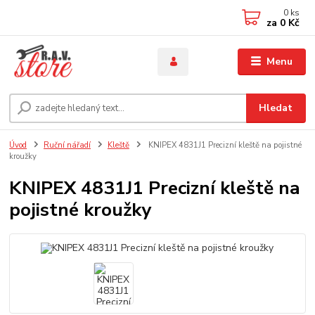
0
ks
za
0 Kč
Menu
Hledat
Úvod
Ruční nářadí
Kleště
KNIPEX 4831J1 Precizní kleště na pojistné
kroužky
KNIPEX 4831J1 Precizní kleště na
pojistné kroužky