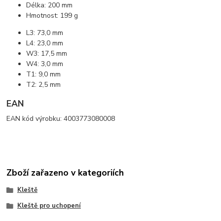
Délka: 200 mm
Hmotnost: 199 g
L3: 73,0 mm
L4: 23,0 mm
W3: 17,5 mm
W4: 3,0 mm
T1: 9,0 mm
T2: 2,5 mm
EAN
EAN kód výrobku: 4003773080008
Zboží zařazeno v kategoriích
Kleště
Kleště pro uchopení