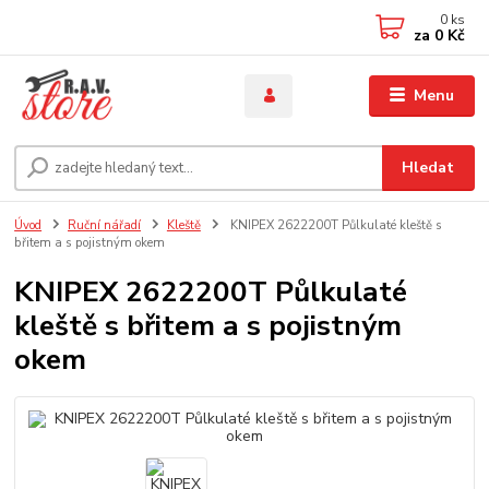
0
ks
za
0 Kč
Menu
Hledat
Úvod
Ruční nářadí
Kleště
KNIPEX 2622200T Půlkulaté kleště s
břitem a s pojistným okem
KNIPEX 2622200T Půlkulaté
kleště s břitem a s pojistným
okem