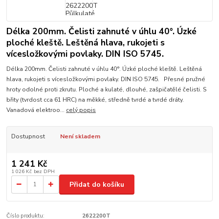
Délka 200mm. Čelisti zahnuté v úhlu 40°. Úzké
ploché kleště. Leštěná hlava, rukojeti s
vícesložkovými povlaky. DIN ISO 5745.
Délka 200mm. Čelisti zahnuté v úhlu 40°. Úzké ploché kleště. Leštěná
hlava, rukojeti s vícesložkovými povlaky. DIN ISO 5745. Přesné pružné
hroty odolné proti zkrutu. Ploché a kulaté, dlouhé, zašpičatělé čelisti. S
břity (tvrdost cca 61 HRC) na měkké, středně tvrdé a tvrdé dráty.
Vanadová elektroo...
celý popis
Dostupnost
Není skladem
1 241 Kč
1 026 Kč
bez DPH
Přidat do košíku
Číslo produktu:
2622200T