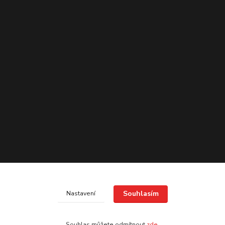
Souhlasím
Nastavení
Souhlas můžete odmítnout
zde
.