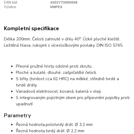
EAN kód:
4003773080008
Výrobce:
KNIPEX
Kompletní specifikace
Délka 200mm. Čelisti zahnuté v úhlu 40°. Úzké ploché kleště.
Leštěná hlava, rukojeti s vícesložkovými povlaky. DIN ISO 5745.
Přesné pružné hroty odolné proti zkrutu.
Ploché a kulaté, dlouhé, zašpičatělé čelisti.
S břity (tvrdost cca 61 HRC) na měkké, středně tvrdé a
tvrdé dráty.
Vanadová elektroocel; kovaná, kalená v oleji.
S integrovaným pojistným okem pro připevnění pojistky proti
upadnutí
Parametry
Řezná hodnota,polotvrdý drát: Ø 3,2 mm
Řezná hodnota,tvrdý drát: Ø 2,2 mm