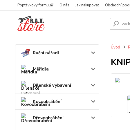
Poptávkový formulář
O nás
Jak nakupovat
Obchodní pod
Úvod
R
Ruční nářadí
KNIP
Měřidla
Dílenské vybavení
Kovoobrábění
Dřevoobrábění