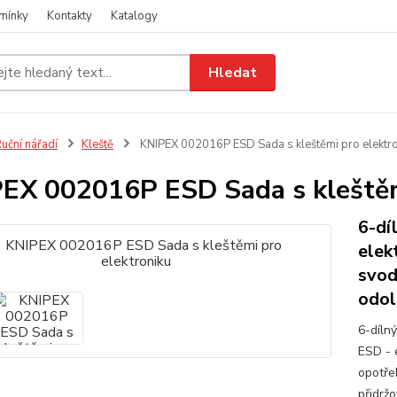
mínky
Kontakty
Katalogy
Hledat
uční nářadí
Kleště
KNIPEX 002016P ESD Sada s kleštěmi pro elektro
EX 002016P ESD Sada s kleštěm
6-dí
elek
svod
odol
6-díln
ESD - 
opotře
přidrž