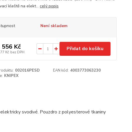
vací kleště na elekt...
celý popis
tupnost
Není skladem
 556 Kč
Přidat do košíku
377 Kč
bez DPH
roduktu:
002016PESD
EAN kód:
4003773063230
e:
KNIPEX
 elektricky svodivé. Pouzdro z polyesterové tkaniny