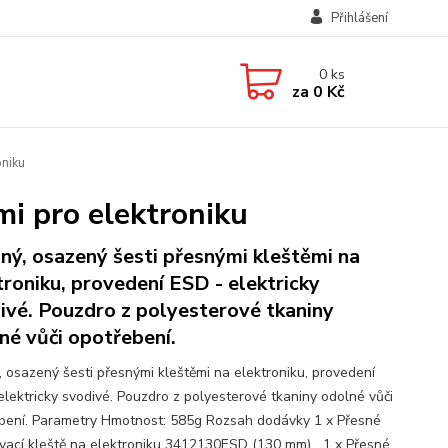
Přihlášení
0
ks
za
0 Kč
niku
i pro elektroniku
lný, osazený šesti přesnými kleštěmi na
troniku, provedení ESD - elektricky
ivé. Pouzdro z polyesterové tkaniny
né vůči opotřebení.
ý, osazený šesti přesnými kleštěmi na elektroniku, provedení
elektricky svodivé. Pouzdro z polyesterové tkaniny odolné vůči
bení. Parametry Hmotnost: 585g Rozsah dodávky 1 x Přesné
ovací kleště na elektroniku 3412130ESD (130 mm) 1 x Přesné