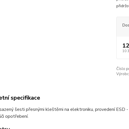
přidržo
Dos
12
10 
Číslo p
Výrobc
tní specifikace
osazený šesti přesnými kleštěmi na elektroniku, provedení ESD -
či opotřebení.