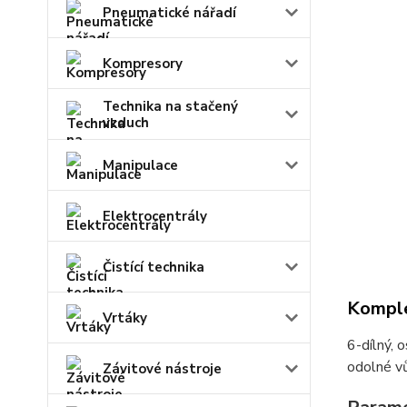
Pneumatické nářadí
Kompresory
Technika na stačený
vzduch
Manipulace
Elektrocentrály
Čistící technika
Komple
Vrtáky
6-dílný, 
odolné vů
Závitové nástroje