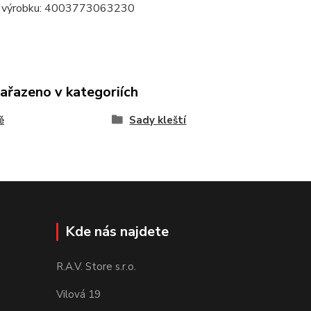
 výrobku: 4003773063230
zařazeno v kategoriích
ě
Sady kleští
Kde nás najdete
R.A.V. Store s.r.o.
Vilová 19