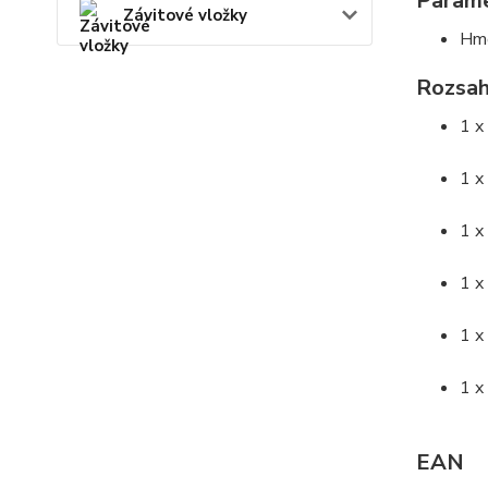
Param
Závitové vložky
Hmo
Rozsah
1 x
1 x
1 x
1 x
1 x
1 x
EAN