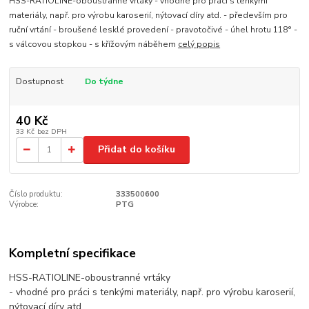
HSS-RATIOLINE-oboustranné vrtáky - vhodné pro práci s tenkými
materiály, např. pro výrobu karoserií, nýtovací díry atd. - především pro
ruční vrtání - broušené lesklé provedení - pravotočivé - úhel hrotu 118° -
s válcovou stopkou - s křížovým náběhem
celý popis
Dostupnost
Do týdne
40 Kč
33 Kč
bez DPH
Přidat do košíku
Číslo produktu:
333500600
Výrobce:
PTG
Kompletní specifikace
HSS-RATIOLINE-oboustranné vrtáky
- vhodné pro práci s tenkými materiály, např. pro výrobu karoserií,
nýtovací díry atd.