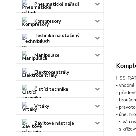
Pneumatické nářadí
Kompresory
Technika na stačený
vzduch
Manipulace
Komple
Elektrocentrály
HSS-RAT
- vhodné 
Čistící technika
- předevš
- broušen
Vrtáky
- pravoto
- úhel hr
- s válco
Závitové nástroje
- s kříž