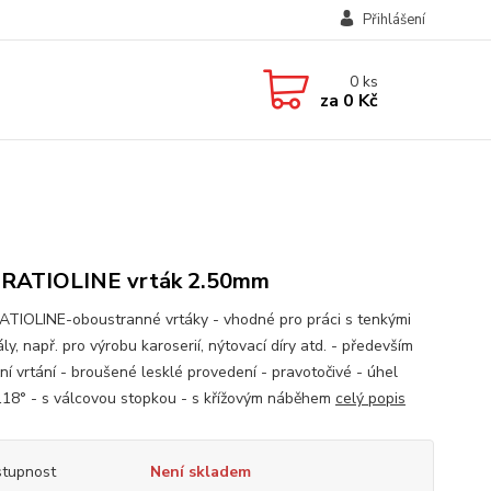
Přihlášení
0
ks
za
0 Kč
 RATIOLINE vrták 2.50mm
TIOLINE-oboustranné vrtáky - vhodné pro práci s tenkými
ly, např. pro výrobu karoserií, nýtovací díry atd. - především
ní vrtání - broušené lesklé provedení - pravotočivé - úhel
118° - s válcovou stopkou - s křížovým náběhem
celý popis
tupnost
Není skladem