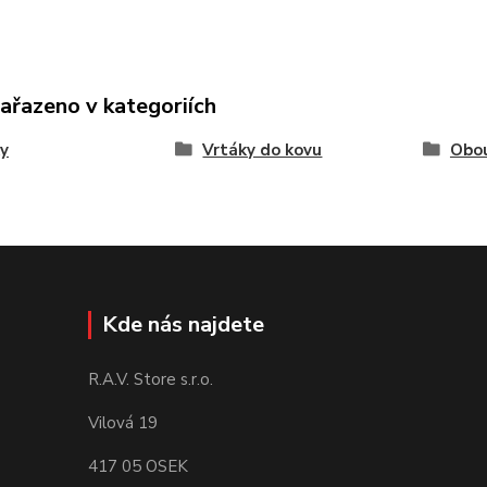
zařazeno v kategoriích
y
Vrtáky do kovu
Obo
Kde nás najdete
R.A.V. Store s.r.o.
Vilová 19
417 05 OSEK