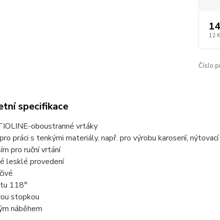
14
12 
Číslo p
tní specifikace
IOLINE-oboustranné vrtáky
pro práci s tenkými materiály, např. pro výrobu karoserií, nýtovací 
ím pro ruční vrtání
é lesklé provedení
čivé
otu 118°
vou stopkou
ovým náběhem