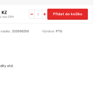
 Kč
Přidat do košíku
Kč
bez DPH
roduktu:
333500250
Výrobce:
PTG
díry atd.