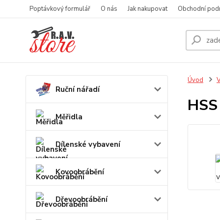
Poptávkový formulář
O nás
Jak nakupovat
Obchodní pod
Úvod
V
Ruční nářadí
HSS
Měřidla
Dílenské vybavení
Kovoobrábění
Dřevoobrábění