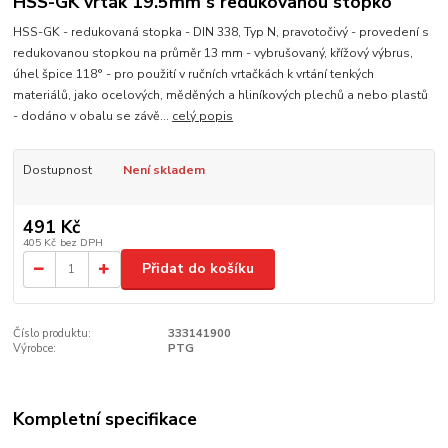
HSS-GK vrták 19.5mm s redukovanou stopko
HSS-GK - redukovaná stopka - DIN 338, Typ N, pravotočivý - provedení s
redukovanou stopkou na průměr 13 mm - vybrušovaný, křížový výbrus,
úhel špice 118° - pro použití v ručních vrtačkách k vrtání tenkých
materiálů, jako ocelových, měděných a hliníkových plechů a nebo plastů
- dodáno v obalu se závě...
celý popis
Dostupnost
Není skladem
491 Kč
405 Kč
bez DPH
Přidat do košíku
Číslo produktu:
333141900
Výrobce:
PTG
Kompletní specifikace