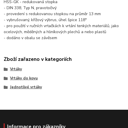
HSS-GK - redukovaná stopka
- DIN 338, Typ N, pravotočivý
- provedení s redukovanou stopkou na průměr 13 mm
- vybrušovaný, křížový výbrus, úhel špice 118°
- pro použití v ručních vrtačkách k vrtání tenkých materiálů, jako
ocelových, měděných a hliníkových plechů a nebo plastů
- dodáno v obalu se závěsem
Zboží zařazeno v kategoriích
Vrtáky
Vrtáky do kovu
Jednotlivé vrtáky
Informace pro zákazníky