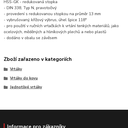
HSS-GK - redukovaná stopka
- DIN 338, Typ N, pravotočivý
- provedení s redukovanou stopkou na průměr 13 mm
- vybrušovaný, křížový výbrus, úhel špice 118°
- pro použití v ručních vrtačkách k vrtání tenkých materiálů, jako
ocelových, měděných a hliníkových plechů a nebo plastů
- dodáno v obalu se závěsem
Zboží zařazeno v kategoriích
Vrtáky
Vrtáky do kovu
Jednotlivé vrtáky
Informace pro zákazníky