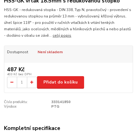
HSS-GK vrták 18.5mm s redukovanou stopko
HSS-GK - redukovaná stopka - DIN 338, Typ N, pravotočivý - provedení s
redukovanou stopkou na průměr 13 mm - vybrušovaný, křížový výbrus,
úhel špice 118° - pro použití v ručních vrtačkách k vrtání tenkých
materiálů, jako ocelových, měděných a hliníkových plechů a nebo plastů
- dodáno v obalu se závě...
celý popis
Dostupnost
Není skladem
487 Kč
403 Kč
bez DPH
Přidat do košíku
Číslo produktu:
333141850
Výrobce:
PTG
Kompletní specifikace