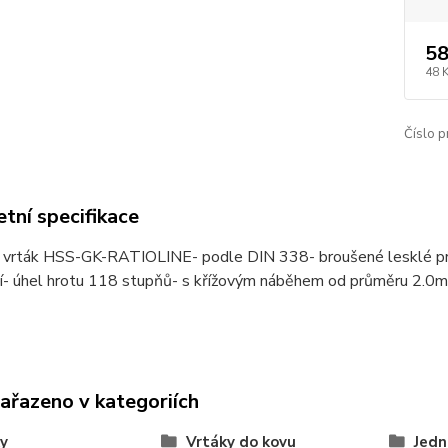
58
48 
Číslo p
tní specifikace
ý vrták HSS-GK-RATIOLINE- podle DIN 338- broušené lesklé pro
í- úhel hrotu 118 stupňů- s křížovým náběhem od průměru 2.0
zařazeno v kategoriích
y
Vrtáky do kovu
Jedn