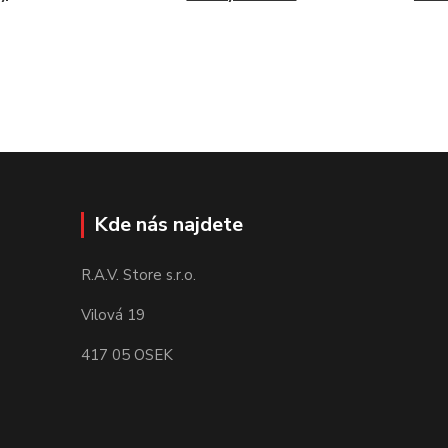
Kde nás najdete
R.A.V. Store s.r.o.
Vilová 19
417 05 OSEK