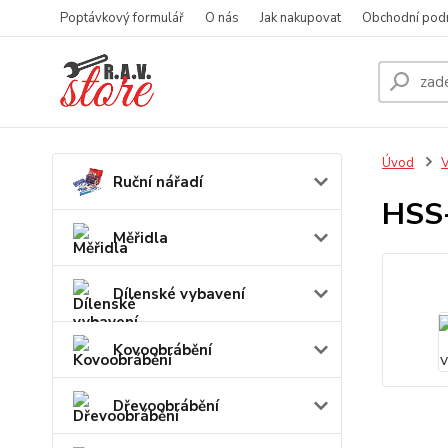
Poptávkový formulář
O nás
Jak nakupovat
Obchodní pod
Úvod
V
Ruční nářadí
HSS
Měřidla
Dílenské vybavení
Kovoobrábění
Dřevoobrábění