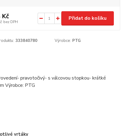
 Kč
Přidat do košíku
Kč
bez DPH
roduktu:
333840780
Výrobce:
PTG
vedení- pravotočivý- s válcovou stopkou- krátké
mm Výrobce: PTG
otlivé vrtáky