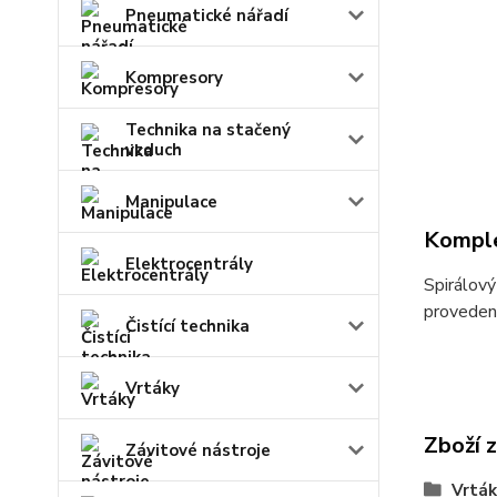
Pneumatické nářadí
Kompresory
Technika na stačený
vzduch
Manipulace
Komple
Elektrocentrály
Spirálov
proveden
Čistící technika
Vrtáky
Zboží 
Závitové nástroje
Vrták