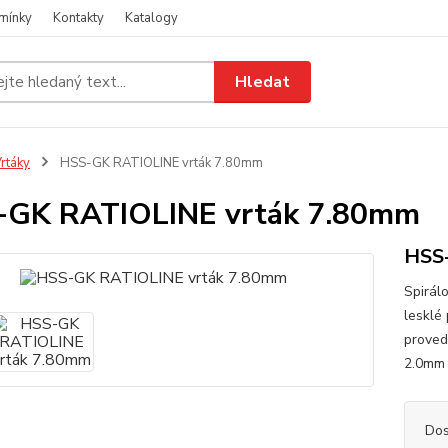
mínky
Kontakty
Katalogy
Hledat
rtáky
HSS-GK RATIOLINE vrták 7.80mm
-GK RATIOLINE vrták 7.80mm
HSS
Spirál
lesklé
proved
2.0mm
Dos