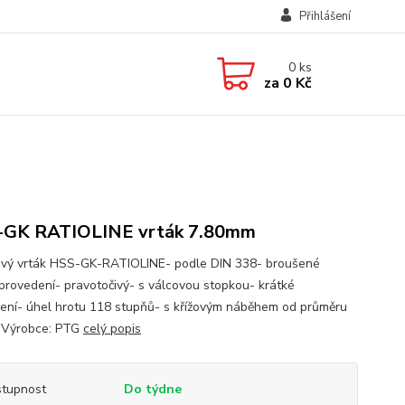
Přihlášení
0
ks
za
0 Kč
-GK RATIOLINE vrták 7.80mm
ový vrták HSS-GK-RATIOLINE- podle DIN 338- broušené
 provedení- pravotočivý- s válcovou stopkou- krátké
ení- úhel hrotu 118 stupňů- s křížovým náběhem od průměru
 Výrobce: PTG
celý popis
tupnost
Do týdne