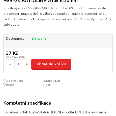
HSS-GK RATIOLINE vrták 6.10mm
Spirálový vrták HSS-GK-RATIOLINE- podle DIN 338- broušené lesklé
provedení- pravotočivý- s válcovou stopkou- krátké provedení- úhel
hrotu 118 stupňů- s křížovým náběhem od průměru 2.0mm Výrobce: PTG
celý popis
Dostupnost
Do týdne
37 Kč
30 Kč
bez DPH
Přidat do košíku
Číslo produktu:
333840610
Výrobce:
PTG
Kompletní specifikace
Spirálový vrták HSS-GK-RATIOLINE- podle DIN 338- broušené