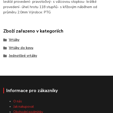
lesklé provedení- pravotočivý- s válcovou stopkou- krátké
provedení- úhel hrotu 118 stupňů- s křížovým náběhem od
průměru 2.0mm Výrobce: PTG
Zboží zařazeno v kategoriích
Vrtáky
Vrtáky do kovu
Jednotlivé vrtáky
Informace pro zákazníky
O nás
Jak nakupovat
Obchodní podmínky