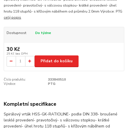
provedení- pravotočivý- s válcovou stopkou- krátké provedení- úhel
hrotu 118 stupňů- s křížovým náběhem od průměru 2.0mm Výrobce: PTG
celý popis
Dostupnost
Do týdne
30 Kč
25 Kč
bez DPH
Přidat do košíku
Číslo produktu:
333840510
Výrobce:
PTG
Kompletní specifikace
Spirálový vrták HSS-GK-RATIOLINE- podle DIN 338- broušené
lesklé provedení- pravotočivý- s válcovou stopkou- krátké
provedení- úhel hrotu 118 stupňů- s křížovým náběhem od