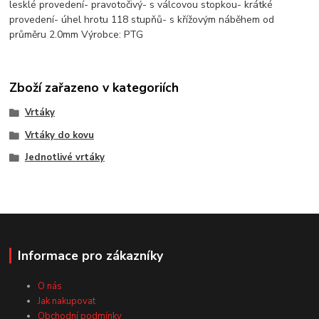
lesklé provedení- pravotočivý- s válcovou stopkou- krátké
provedení- úhel hrotu 118 stupňů- s křížovým náběhem od
průměru 2.0mm Výrobce: PTG
Zboží zařazeno v kategoriích
Vrtáky
Vrtáky do kovu
Jednotlivé vrtáky
Informace pro zákazníky
O nás
Jak nakupovat
Obchodní podmínky