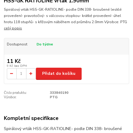
HSS-GK RATIOLINE vrták 1.90mm
Spirálový vrták HSS-GK-RATIOLINE- podle DIN 338- broušené lesklé
provedení- pravotočivý- s válcovou stopkou- krátké provedení- úhel
hrotu 118 stupňů- s křížovým náběhem od průměru 2.0mm Výrobce: PTG
celý popis
Dostupnost
Do týdne
11 Kč
9 Kč
bez DPH
Přidat do košíku
Číslo produktu:
333840190
Výrobce:
PTG
Kompletní specifikace
Spirálový vrták HSS-GK-RATIOLINE- podle DIN 338- broušené