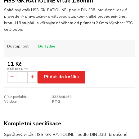
HSS-GK RATIOLINE vrták 1.60mm
Spirálový vrták HSS-GK-RATIOLINE- podle DIN 338- broušené lesklé
provedení- pravotočivý- s válcovou stopkou- krátké provedení- úhel
hrotu 118 stupňů- s křížovým náběhem od průměru 2.0mm Výrobce: PTG
celý popis
Dostupnost
Do týdne
11 Kč
9 Kč
bez DPH
Přidat do košíku
Číslo produktu:
333840160
Výrobce:
PTG
Kompletní specifikace
Spirálový vrták HSS-GK-RATIOLINE- podle DIN 338- broušené