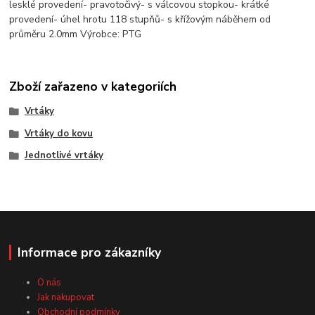
lesklé provedení- pravotočivý- s válcovou stopkou- krátké
provedení- úhel hrotu 118 stupňů- s křížovým náběhem od
průměru 2.0mm Výrobce: PTG
Zboží zařazeno v kategoriích
Vrtáky
Vrtáky do kovu
Jednotlivé vrtáky
Informace pro zákazníky
O nás
Jak nakupovat
Obchodní podmínky