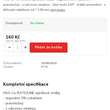
pravotočivý - s válcovou stopkou - úhel hrotu 130° - krátké provedení - s
křížovým náběhem od ? 2,00 mm
celý popis
Dostupnost
Do týdne
160 Kč
133 Kč
bez DPH
Přidat do košíku
Číslo produktu:
333850820
Výrobce:
PTG
Kompletní specifikace
HSS-Co-RATIOLINE spirálové vrtáky
- legováno 5% cobaltem
- pravotočivý
- s válcovou stopkou