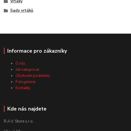
Vrtáky
Sady vrtáků
Informace pro zákazníky
O nás
Jak nakupovat
Obchodní podmínky
Fotogalerie
Kontakty
Kde nás najdete
R.A.V. Store s.r.o.