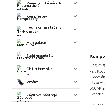
Pneumatické nářadí
Kompresory
Technika na stačený
vzduch
Manipulace
Komple
Elektrocentrály
HSS-Co5-
Čistící technika
- s válco
- legová
Vrtáky
- tyto vr
800M/m
- vhodné 
Závitové nástroje