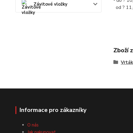
- do ? 10
Závitové vložky
od ? 11,
Zboží 
Vrták
Informace pro zákazníky
O nás
Jak nakupovat