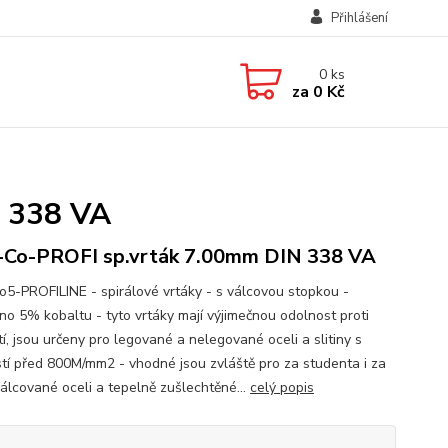
Přihlášení
0
ks
za
0 Kč
 338 VA
Co-PROFI sp.vrták 7.00mm DIN 338 VA
5-PROFILINE - spirálové vrtáky - s válcovou stopkou -
no 5% kobaltu - tyto vrtáky mají výjimečnou odolnost proti
í, jsou určeny pro legované a nelegované oceli a slitiny s
tí před 800M/mm2 - vhodné jsou zvláště pro za studenta i za
válcované oceli a tepelně zušlechtěné...
celý popis