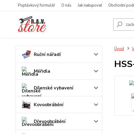
Poptávkový formulář
O nás
Jak nakupovat
Obchodní pod
Úvod
V
Ruční nářadí
HSS-
Měřidla
Dílenské vybavení
Kovoobrábění
Dřevoobrábění