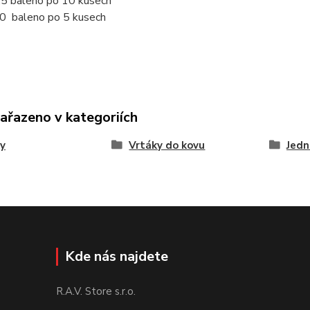
,5 baleno po 10 kusech
0 baleno po 5 kusech
zařazeno v kategoriích
y
Vrtáky do kovu
Jedn
Kde nás najdete
R.A.V. Store s.r.o.