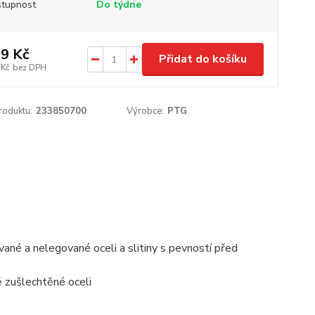
tupnost
Do týdne
9 Kč
Přidat do košíku
 Kč
bez DPH
roduktu:
233850700
Výrobce:
PTG
ované a nelegované oceli a slitiny s pevností před
ě zušlechtěné oceli