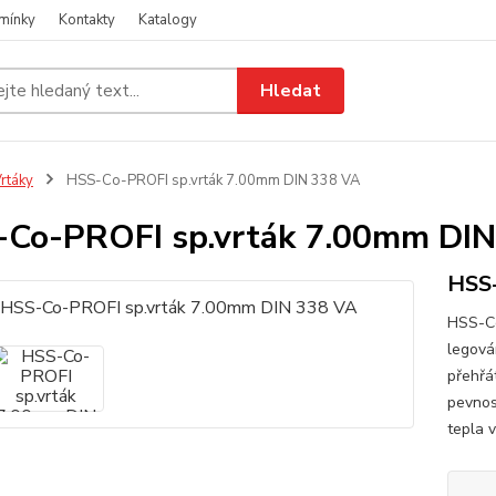
mínky
Kontakty
Katalogy
Hledat
rtáky
HSS-Co-PROFI sp.vrták 7.00mm DIN 338 VA
Co-PROFI sp.vrták 7.00mm DIN
HSS-
HSS-Co
legová
přehřát
pevnos
tepla 