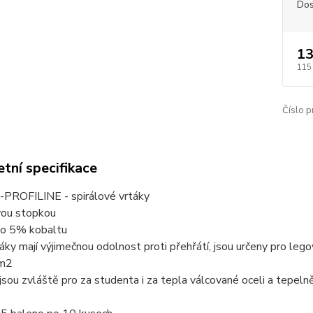
Dos
13
115
Číslo p
tní specifikace
PROFILINE - spirálové vrtáky
vou stopkou
no 5% kobaltu
táky mají výjimečnou odolnost proti přehřátí, jsou určeny pro leg
m2
jsou zvláště pro za studenta i za tepla válcované oceli a tepeln