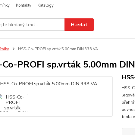
mínky
Kontakty
Katalogy
Hledat
rtáky
HSS-Co-PROFI sp.vrták 5.00mm DIN 338 VA
Co-PROFI sp.vrták 5.00mm DIN
HSS-
HSS-Co
legová
přehřát
pevnos
tepla 