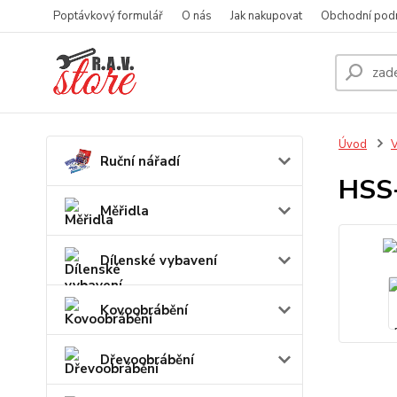
Poptávkový formulář
O nás
Jak nakupovat
Obchodní pod
Úvod
V
Ruční nářadí
HSS-
Měřidla
Dílenské vybavení
Kovoobrábění
Dřevoobrábění