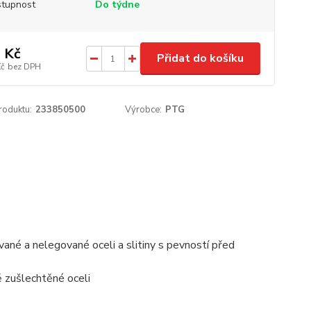
tupnost
Do týdne
 Kč
Přidat do košíku
Kč
bez DPH
roduktu:
233850500
Výrobce:
PTG
ované a nelegované oceli a slitiny s pevností před
ě zušlechtěné oceli