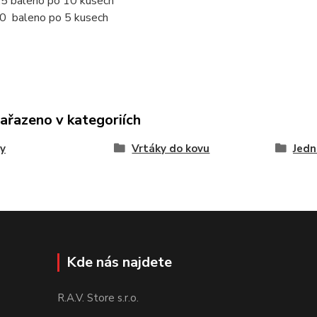
,5 baleno po 10 kusech
0 baleno po 5 kusech
zařazeno v kategoriích
y
Vrtáky do kovu
Jedn
Kde nás najdete
R.A.V. Store s.r.o.