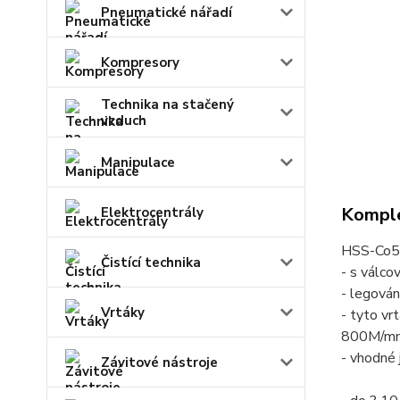
Pneumatické nářadí
Kompresory
Technika na stačený
vzduch
Manipulace
Komple
Elektrocentrály
HSS-Co5-
Čistící technika
- s válco
- legová
Vrtáky
- tyto vr
800M/m
- vhodné 
Závitové nástroje