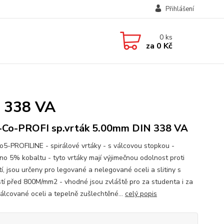
Přihlášení
0
ks
za
0 Kč
 338 VA
Co-PROFI sp.vrták 5.00mm DIN 338 VA
5-PROFILINE - spirálové vrtáky - s válcovou stopkou -
no 5% kobaltu - tyto vrtáky mají výjimečnou odolnost proti
í, jsou určeny pro legované a nelegované oceli a slitiny s
tí před 800M/mm2 - vhodné jsou zvláště pro za studenta i za
válcované oceli a tepelně zušlechtěné...
celý popis