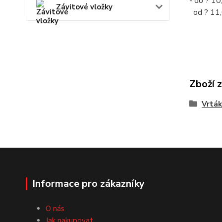
- do ? 10
Závitové vložky
od ? 11,
Zboží 
Vrták
Informace pro zákazníky
O nás
Jak nakupovat