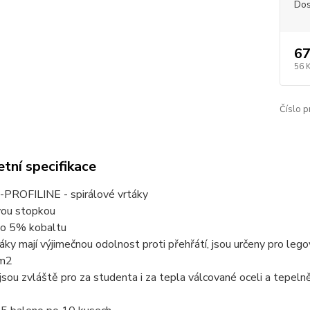
Dos
67
56 
Číslo p
tní specifikace
PROFILINE - spirálové vrtáky
vou stopkou
no 5% kobaltu
táky mají výjimečnou odolnost proti přehřátí, jsou určeny pro leg
m2
jsou zvláště pro za studenta i za tepla válcované oceli a tepeln