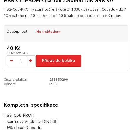
HSS-Co-PROFI sp.vrták 2.90mm DIN 338 VA
HSS-Co5-PROFI - spirálový vrták dle DIN 338 - 5% obsah Cobaltu - do ?
10,5 baleno po 10 kusech od ? 10,6 baleno po 5 kusech
celý popis
Dostupnost
Není skladem
40 Kč
33 Kč
bez DPH
Přidat do košíku
Číslo produktu:
233850290
Výrobce:
PTG
Kompletní specifikace
HSS-Co5-PROFI
- spirálový vrták dle DIN 338
- 5% obsah Cobaltu